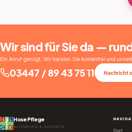
Wir sind für Sie da — run
Ein Anruf genügt. Wir beraten Sie kostenfrei und unverb
03447 / 89 43 75 11
Nachricht 
Hose Pflege
NAVIGA
ALTENBURG & GÖSSNITZ
Start