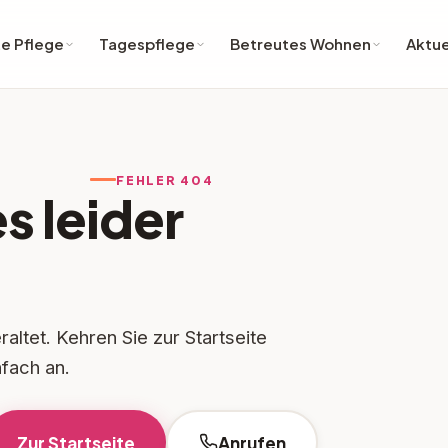
e Pflege
Tagespflege
Betreutes Wohnen
Aktue
FEHLER 404
s leider
altet. Kehren Sie zur Startseite
nfach an.
Zur Startseite
Anrufen